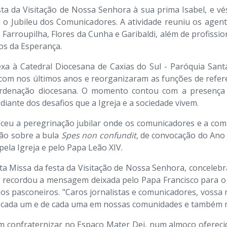
ta da Visitação de Nossa Senhora à sua prima Isabel, e v
ou o Jubileu dos Comunicadores. A atividade reuniu os age
, Farroupilha, Flores da Cunha e Garibaldi, além de profis
os da Esperança.
exa à Catedral Diocesana de Caxias do Sul - Paróquia Sant
m nos últimos anos e reorganizaram as funções de referen
oordenação diocesana. O momento contou com a presença
ante dos desafios que a Igreja e a sociedade vivem.
ceu a peregrinação jubilar onde os comunicadores e a com
xão sobre a bula
Spes non confundit
, de convocação do Ano
ela Igreja e pelo Papa Leão XIV.
ta Missa da festa da Visitação de Nossa Senhora, concelebr
o recordou a mensagem deixada pelo Papa Francisco para o 
os pasconeiros. "Caros jornalistas e comunicadores, vossa
e cada um e de cada uma em nossas comunidades e também n
 confraternizar no Espaço Mater Dei, num almoço ofereci