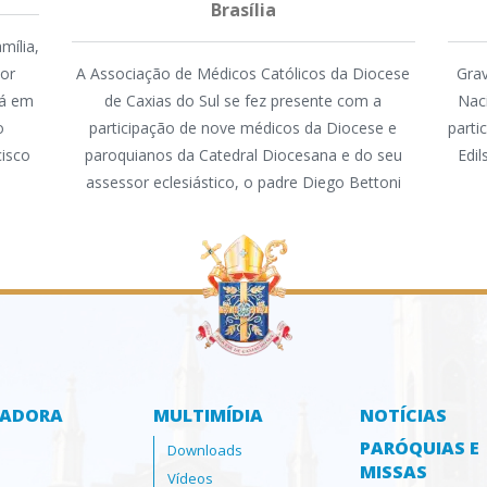
Brasília
mília,
mor
A Associação de Médicos Católicos da Diocese
Grav
tá em
de Caxias do Sul se fez presente com a
Nac
o
participação de nove médicos da Diocese e
parti
cisco
paroquianos da Catedral Diocesana e do seu
Edi
assessor eclesiástico, o padre Diego Bettoni
ZADORA
MULTIMÍDIA
NOTÍCIAS
PARÓQUIAS E
Downloads
MISSAS
Vídeos