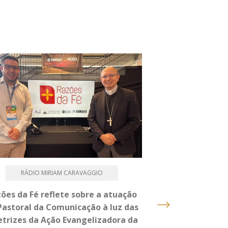
RÁDIO MIRIAM CARAVAGGIO
PASTOR
ões da Fé reflete sobre a atuação
Caminhada, Terç
Pastoral da Comunicação à luz das
um dia intenso 
etrizes da Ação Evangelizadora da
2026 na Dioce