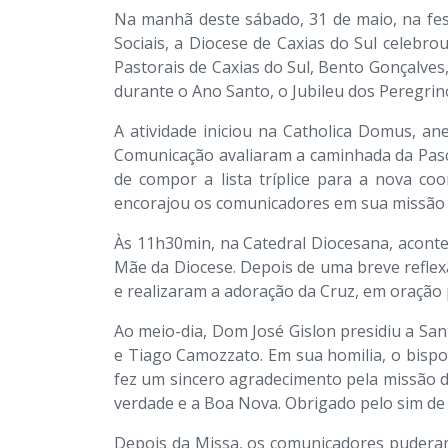
Na manhã deste sábado, 31 de maio, na fes
Sociais, a Diocese de Caxias do Sul celebr
Pastorais de Caxias do Sul, Bento Gonçalves
durante o Ano Santo, o Jubileu dos Peregrin
A atividade iniciou na Catholica Domus, an
Comunicação avaliaram a caminhada da Pasco
de compor a lista tríplice para a nova c
encorajou os comunicadores em sua missão di
Às 11h30min, na Catedral Diocesana, aconte
Mãe da Diocese. Depois de uma breve refle
e realizaram a adoração da Cruz, em oração p
Ao meio-dia, Dom José Gislon presidiu a San
e Tiago Camozzato. Em sua homilia, o bisp
fez um sincero agradecimento pela missão d
verdade e a Boa Nova. Obrigado pelo sim d
Depois da Missa, os comunicadores puderam