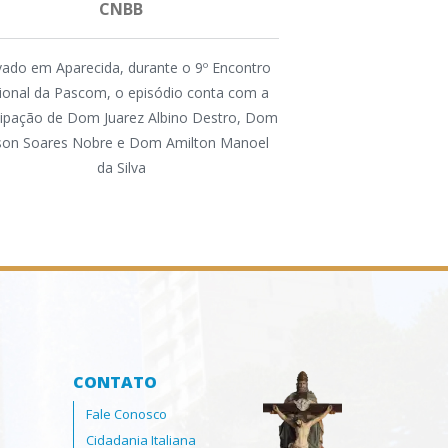
CNBB
A atividade foi or
ado em Aparecida, durante o 9º Encontro
Animação Vocaci
ional da Pascom, o episódio conta com a
Conferência dos Reli
cipação de Dom Juarez Albino Destro, Dom
na Região, pela P
lson Soares Nobre e Dom Amilton Manoel
Comissão Diocesana 
da Silva
CONTATO
Fale Conosco
Cidadania Italiana