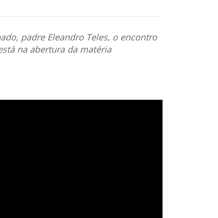
pado, padre Eleandro Teles, o encontro
 está na abertura da matéria