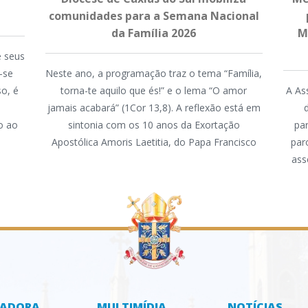
comunidades para a Semana Nacional
da Família 2026
M
 seus
-se
Neste ano, a programação traz o tema “Família,
so, é
torna-te aquilo que és!” e o lema “O amor
A As
jamais acabará” (1Cor 13,8). A reflexão está em
o ao
sintonia com os 10 anos da Exortação
pa
Apostólica Amoris Laetitia, do Papa Francisco
par
ass
ZADORA
MULTIMÍDIA
NOTÍCIAS