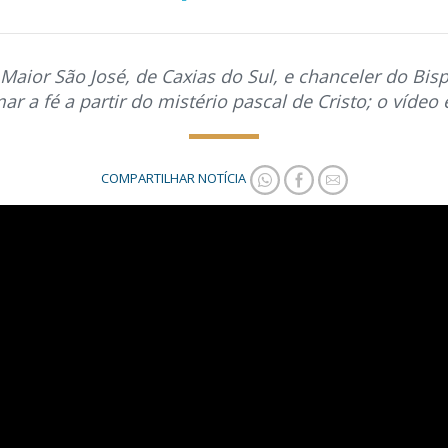
Maior São José, de Caxias do Sul, e chanceler do Bis
ar a fé a partir do mistério pascal de Cristo; o vídeo
COMPARTILHAR NOTÍCIA