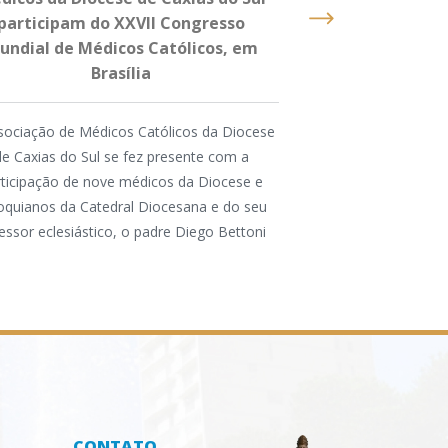
participam do XXVII Congresso
da Pastoral da 
undial de Médicos Católicos, em
Diretrizes da A
Brasília
sociação de Médicos Católicos da Diocese
Gravado em Apareci
de Caxias do Sul se fez presente com a
Nacional da Pascom
rticipação de nove médicos da Diocese e
participação de Dom
oquianos da Catedral Diocesana e do seu
Edilson Soares No
essor eclesiástico, o padre Diego Bettoni
CONTATO