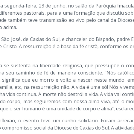
da segunda-feira, 23 de junho, no salão da Paróquia Imacul
 diferentes pastorais, para a uma formação que discutiu sobr
dade também teve transmissão ao vivo pelo canal da Dioce
o acima.
São José, de Caxias do Sul, e chanceler do Bispado, padre 
de Cristo. A ressurreição é a base da fé cristã, conforme os
a se sustenta na ​liberdade religiosa, que pressupõe o co
a seu caminho de fé de maneira consciente. "Nós católico
o significa que eu morro e volto a nascer neste mundo, e
amília, etc, na ressurreição não. A vida é uma só! Nós vive
a vida continua. A morte não destrói a vida. A vida vai co
e do corpo, mas seguiremos com nossa alma viva, até o m
a que o ser humano é uma unidade de corpo e alma", esclarec
lexão, o evento t​eve um cunho solidário. ​F​oram arrec
o compromisso social da Diocese de Caxias do Sul. A ativida