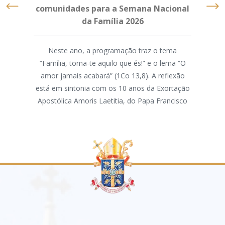
comunidades para a Semana Nacional
da Família 2026
M
Neste ano, a programação traz o tema
“Família, torna-te aquilo que és!” e o lema “O
A As
amor jamais acabará” (1Co 13,8). A reflexão
d
está em sintonia com os 10 anos da Exortação
par
Apostólica Amoris Laetitia, do Papa Francisco
par
ass