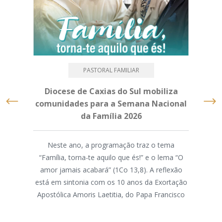
PASTORAL FAMILIAR
Diocese de Caxias do Sul mobiliza
Mé
comunidades para a Semana Nacional
da Família 2026
M
Neste ano, a programação traz o tema
“Família, torna-te aquilo que és!” e o lema “O
A As
amor jamais acabará” (1Co 13,8). A reflexão
d
está em sintonia com os 10 anos da Exortação
par
Apostólica Amoris Laetitia, do Papa Francisco
par
ass