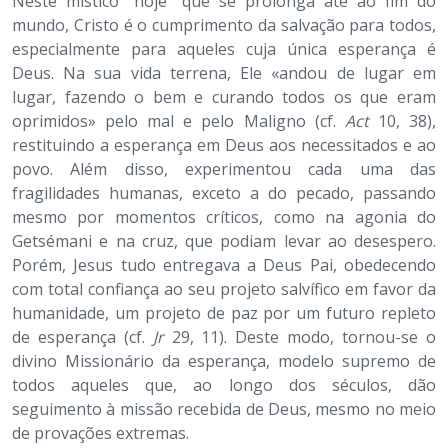
Neste místico “hoje” que se prolonga até ao fim do
mundo, Cristo é o cumprimento da salvação para todos,
especialmente para aqueles cuja única esperança é
Deus. Na sua vida terrena, Ele «andou de lugar em
lugar, fazendo o bem e curando todos os que eram
oprimidos» pelo mal e pelo Maligno (cf.
Act
10, 38),
restituindo a esperança em Deus aos necessitados e ao
povo. Além disso, experimentou cada uma das
fragilidades humanas, exceto a do pecado, passando
mesmo por momentos críticos, como na agonia do
Getsémani e na cruz, que podiam levar ao desespero.
Porém, Jesus tudo entregava a Deus Pai, obedecendo
com total confiança ao seu projeto salvífico em favor da
humanidade, um projeto de paz por um futuro repleto
de esperança (cf.
Jr
29, 11). Deste modo, tornou-se o
divino Missionário da esperança, modelo supremo de
todos aqueles que, ao longo dos séculos, dão
seguimento à missão recebida de Deus, mesmo no meio
de provações extremas.