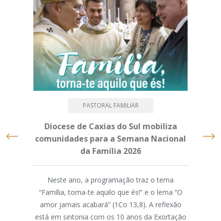
PASTORAL FAMILIAR
Diocese de Caxias do Sul mobiliza
Mé
comunidades para a Semana Nacional
da Família 2026
M
Neste ano, a programação traz o tema
“Família, torna-te aquilo que és!” e o lema “O
A As
amor jamais acabará” (1Co 13,8). A reflexão
d
está em sintonia com os 10 anos da Exortação
par