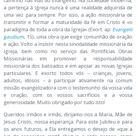
caminho nas vias do Evangelho. Na sociedade moderna,
a pertença à Igreja nunca é uma realidade adquirida de
uma vez para sempre. Por isso, a ação missionária de
transmitir e formar a maturidade da fé em Cristo é «o
paradigma de toda a obra da Igreja» (Exort. ap.
Evangelii
gaudium
, 15), uma obra que exige comunhão de oração
e ação. Volto a insistir nesta sinodalidade missionária da
Igreja, bem como no serviço das Pontifícias Obras
Missionárias em promover a responsabilidade
missionária dos batizados e em apoiar as novas Igrejas
particulares. E exorto todos vós – crianças, jovens,
adultos, idosos – a participar ativamente na comum
missão evangelizadora com o testemunho da vossa vida
e oração, com os vossos sacrifícios e a vossa
generosidade. Muito obrigado por tudo isto!
Queridos irmãos e irmãs, dirijamo-nos a Maria, Mãe de
Jesus Cristo, nossa esperança. Para este Jubileu e para
os anos futuros, a Ela entregamos o desejo de «que a