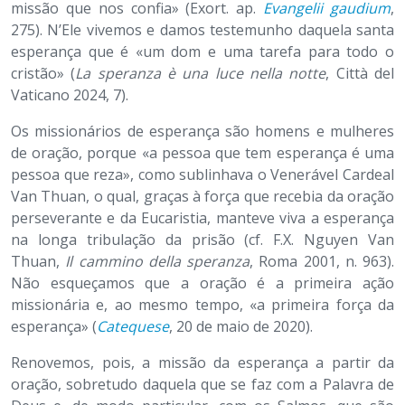
missão que nos confia» (Exort. ap.
Evangelii gaudium
,
275). N’Ele vivemos e damos testemunho daquela santa
esperança que é «um dom e uma tarefa para todo o
cristão» (
La speranza è una luce nella notte
, Città del
Vaticano 2024, 7).
Os missionários de esperança são homens e mulheres
de oração, porque «a pessoa que tem esperança é uma
pessoa que reza», como sublinhava o Venerável Cardeal
Van Thuan, o qual, graças à força que recebia da oração
perseverante e da Eucaristia, manteve viva a esperança
na longa tribulação da prisão (cf. F.X. Nguyen Van
Thuan,
Il cammino della speranza
, Roma 2001, n. 963).
Não esqueçamos que a oração é a primeira ação
missionária e, ao mesmo tempo, «a primeira força da
esperança» (
Catequese
, 20 de maio de 2020).
Renovemos, pois, a missão da esperança a partir da
oração, sobretudo daquela que se faz com a Palavra de