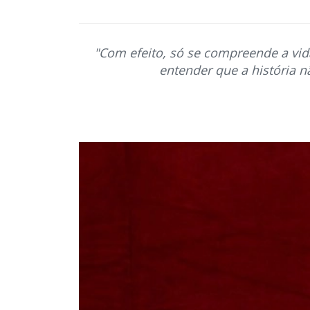
"Com efeito, só se compreende a vid
entender que a história 