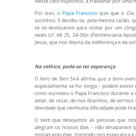
Neste caso específico, a trabalhar por uma 
Por isso, o
Papa Francisco
quis que o
Dia
sozinhos. E decidiu-se, pela mesma razão, 
se se deslocarem para visitar por um công
neles (cf.
Mt
25, 34-36)» (Penitenciaria Apost
Jesus, que nos liberta da indiferença e da sol
Na velhice, pode-se ter esperança
O livro de Ben Sirá afirma
que a bem-aven
especialmente se for longa – podem existir
como escreveu o Papa Francisco durante a s
amar, de rezar, de nos doarmos, de sermos u
liberdade que nenhuma dificuldade pode tira
O bem que desejamos às pessoas que nos 
alegram os nossos dias – não desaparece qu
nossas energias, trazendo-nos esperança e 