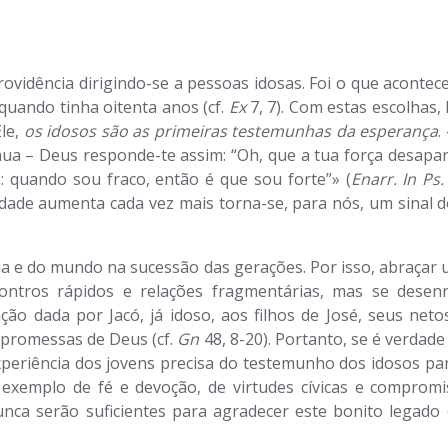
rovidência dirigindo-se a pessoas idosas. Foi o que acontec
quando tinha oitenta anos (cf.
Ex
7, 7). Com estas escolhas, 
le,
os idosos são as primeiras testemunhas da esperança
.
inua – Deus responde-te assim: “Oh, que a tua força desapa
: quando sou fraco, então é que sou forte”» (
Enarr. In Ps.
ade aumenta cada vez mais torna-se, para nós, um sinal 
ja e do mundo na sucessão das gerações. Por isso, abraçar 
tros rápidos e relações fragmentárias, mas se desenr
o dada por Jacó, já idoso, aos filhos de José, seus neto
 promessas de Deus (cf.
Gn
48, 8-20). Portanto, se é verdade
xperiência dos jovens precisa do testemunho dos idosos pa
xemplo de fé e devoção, de virtudes cívicas e compromi
unca serão suficientes para agradecer este bonito legado