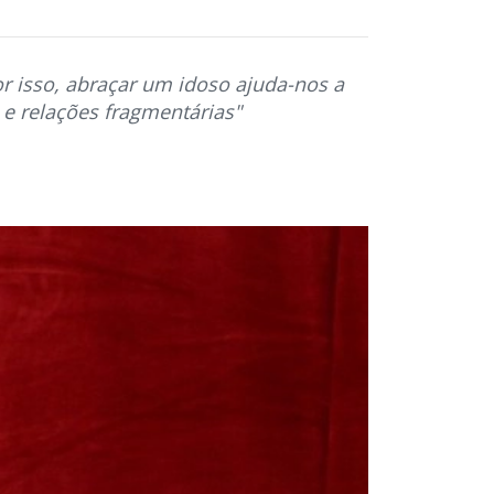
r isso, abraçar um idoso ajuda-nos a
e relações fragmentárias"