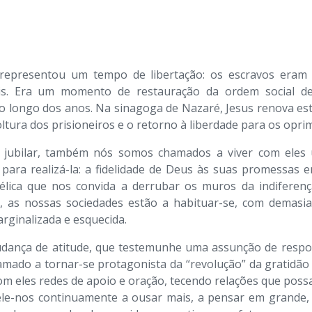
 representou um tempo de libertação: os escravos eram l
inais. Era um momento de restauração da ordem social 
o longo dos anos. Na sinagoga de Nazaré, Jesus renova est
ltura dos prisioneiros e o retorno à liberdade para os oprim
 jubilar, também nós somos chamados a viver com eles 
para realizá-la: a fidelidade de Deus às suas promessas
gélica que nos convida a derrubar os muros da indiferen
 as nossas sociedades estão a habituar-se, com demasia
arginalizada e esquecida.
udança de atitude, que testemunhe uma assunção de respons
amado a tornar-se protagonista da “revolução” da gratidão e 
com eles redes de apoio e oração, tecendo relações que pos
pele-nos continuamente a ousar mais, a pensar em grand