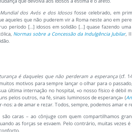
mudança que devolva aos idosos a estima e o afeto.
 Mundial dos Avós e dos Idosos
fosse celebrado, em prim
que aqueles que não puderem vir a Roma neste ano em pere
ruo período […] idosos em solidão […] quase fazendo uma
ólica,
Normas sobre a Concessão da Indulgência Jubilar
, 
idão.
turança é daqueles que não perderam a esperança
(cf. 1
 muitos motivos para sempre lançar o olhar para o passado,
ua última internação no hospital, «o nosso físico é débil
ns pelos outros, na fé, sinais luminosos de esperança» (
An
r-nos: a de amar e rezar. Todos, sempre, podemos amar e r
são caras – ao cônjuge com quem compartilhamos grande 
ando as forças se esvaem. Pelo contrário, muitas vezes é
conforto.