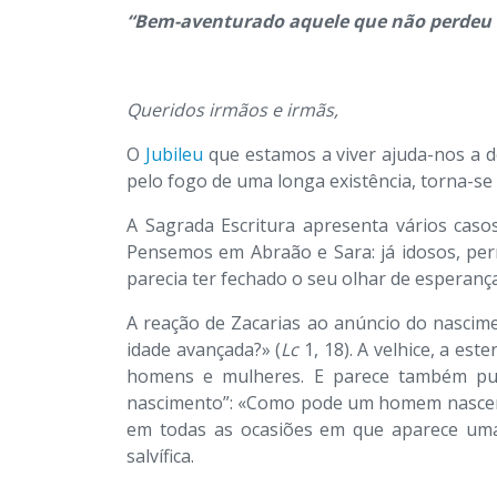
“Bem-aventurado aquele que não perdeu a e
Queridos irmãos e irmãs,
O
Jubileu
que estamos a viver ajuda-nos a d
pelo fogo de uma longa existência, torna-s
A Sagrada Escritura apresenta vários caso
Pensemos em Abraão e Sara: já idosos, per
parecia ter fechado o seu olhar de esperança
A reação de Zacarias ao anúncio do nascimen
idade avançada?» (
Lc
1, 18). A velhice, a es
homens e mulheres. E parece também pur
nascimento”: «Como pode um homem nascer, 
em todas as ocasiões em que aparece uma
salvífica.