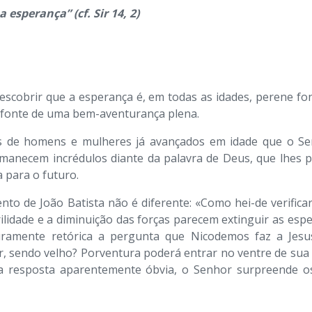
sperança” (cf. Sir 14, 2)
escobrir que a esperança é, em todas as idades, perene fon
e fonte de uma bem-aventurança plena.
s de homens e mulheres já avançados em idade que o Sen
manecem incrédulos diante da palavra de Deus, que lhes pr
 para o futuro.
to de João Batista não é diferente: «Como hei-de verifica
terilidade e a diminuição das forças parecem extinguir as es
amente retórica a pergunta que Nicodemos faz a Jesu
sendo velho? Porventura poderá entrar no ventre de sua m
 resposta aparentemente óbvia, o Senhor surpreende os