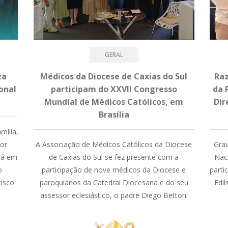
GERAL
za
Médicos da Diocese de Caxias do Sul
Raz
onal
participam do XXVII Congresso
da 
Mundial de Médicos Católicos, em
Dir
Brasília
mília,
mor
A Associação de Médicos Católicos da Diocese
Grav
stá em
de Caxias do Sul se fez presente com a
Nac
o
participação de nove médicos da Diocese e
parti
cisco
paroquianos da Catedral Diocesana e do seu
Edi
assessor eclesiástico, o padre Diego Bettoni