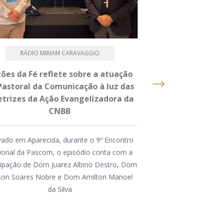
RÁDIO MIRIAM CARAVAGGIO
PASTOR
ões da Fé reflete sobre a atuação
Caminhada, Terç
Pastoral da Comunicação à luz das
um dia intenso 
etrizes da Ação Evangelizadora da
2026 na Dioce
CNBB
A atividade foi or
ado em Aparecida, durante o 9º Encontro
Animação Vocaci
ional da Pascom, o episódio conta com a
Conferência dos Reli
cipação de Dom Juarez Albino Destro, Dom
na Região, pela P
lson Soares Nobre e Dom Amilton Manoel
Comissão Diocesana 
da Silva