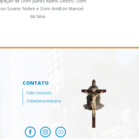
cipação de Dom Juarez Albino Destro, Dom
na Região, pela P
lson Soares Nobre e Dom Amilton Manoel
Comissão Diocesana 
da Silva
CONTATO
Fale Conosco
Cidadania Italiana