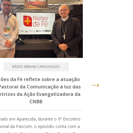
RÁDIO MIRIAM CARAVAGGIO
PASTOR
ões da Fé reflete sobre a atuação
Caminhada, Terç
Pastoral da Comunicação à luz das
um dia intenso 
etrizes da Ação Evangelizadora da
2026 na Dioce
CNBB
A atividade foi or
ado em Aparecida, durante o 9º Encontro
Animação Vocaci
ional da Pascom, o episódio conta com a
Conferência dos Reli