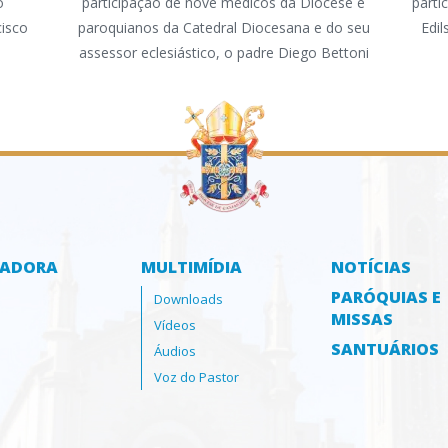
o
participação de nove médicos da Diocese e
parti
cisco
paroquianos da Catedral Diocesana e do seu
Edi
assessor eclesiástico, o padre Diego Bettoni
ZADORA
MULTIMÍDIA
NOTÍCIAS
PARÓQUIAS E
Downloads
MISSAS
Vídeos
SANTUÁRIOS
Áudios
Voz do Pastor