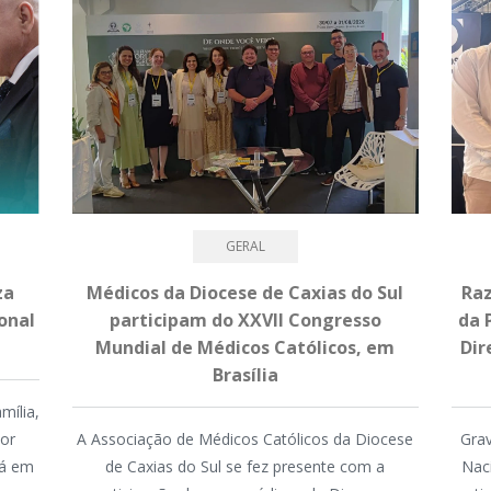
GERAL
za
Médicos da Diocese de Caxias do Sul
Raz
onal
participam do XXVII Congresso
da 
Mundial de Médicos Católicos, em
Dir
Brasília
mília,
mor
A Associação de Médicos Católicos da Diocese
Grav
tá em
de Caxias do Sul se fez presente com a
Nac