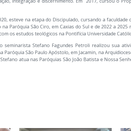
ção, integração e discernimento. Em 2017, cursou o Prop
0, esteve na etapa do Discipulado, cursando a faculdade de
o na Paróquia São Ciro, em Caxias do Sul e de 2022 a 2025 
com os estudos teológicos na Pontifícia Universidade Católi
 o seminarista Stefano Fagundes Petroli realizou sua ati
na Paróquia São Paulo Apóstolo, em Jacamin, na Arquidioce
l, Stefano atua nas Paróquias São João Batista e Nossa Sen