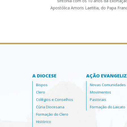
sintonia com os 10 anos da Exortaçã
Apostólica Amoris Laetitia, do Papa Fran
A DIOCESE
AÇÃO EVANGELI
Bispos
Novas Comunidades
Clero
Movimentos
Colégios e Conselhos
Pastorais
Cúria Diocesana
Formação do Laicato
Formação do Clero
Histórico