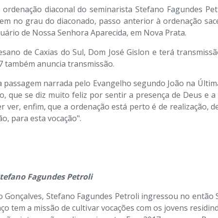
a ordenação diaconal do seminarista Stefano Fagundes Petr
dem no grau do diaconado, passo anterior à ordenação sace
ntuário de Nossa Senhora Aparecida, em Nova Prata.
cesano de Caxias do Sul, Dom José Gislon e terá transmiss
.7 também anuncia transmissão.
passagem narrada pelo Evangelho segundo João na Última Ce
no, que se diz muito feliz por sentir a presença de Deus e 
 ver, enfim, que a ordenação está perto é de realização, de 
o, para esta vocação".
tefano Fagundes Petroli
o Gonçalves, Stefano Fagundes Petroli ingressou no então 
ço tem a missão de cultivar vocações com os jovens residi