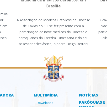
Mundial de Médicos Católicos, em
Dir
Brasília
mília,
mor
A Associação de Médicos Católicos da Diocese
Grav
tá em
de Caxias do Sul se fez presente com a
Nac
o
participação de nove médicos da Diocese e
parti
cisco
paroquianos da Catedral Diocesana e do seu
Edi
assessor eclesiástico, o padre Diego Bettoni
ZADORA
MULTIMÍDIA
NOTÍCIAS
PARÓQUIAS E
Downloads