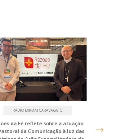
RÁDIO MIRIAM CARAVAGGIO
PASTOR
ões da Fé reflete sobre a atuação
Caminhada, Terç
Pastoral da Comunicação à luz das
um dia intenso 