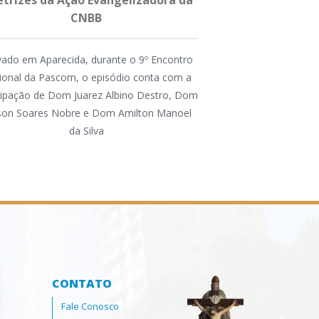
etrizes da Ação Evangelizadora da
2026 na Dioce
CNBB
A atividade foi or
ado em Aparecida, durante o 9º Encontro
Animação Vocaci
ional da Pascom, o episódio conta com a
Conferência dos Reli
cipação de Dom Juarez Albino Destro, Dom
na Região, pela P
lson Soares Nobre e Dom Amilton Manoel
Comissão Diocesana 
da Silva
CONTATO
Fale Conosco