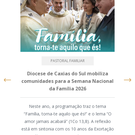
PASTORAL FAMILIAR
Diocese de Caxias do Sul mobiliza
Mé
comunidades para a Semana Nacional
da Família 2026
M
Neste ano, a programação traz o tema
“Família, torna-te aquilo que és!” e o lema “O
A As
amor jamais acabará” (1Co 13,8). A reflexão
d
está em sintonia com os 10 anos da Exortação
par