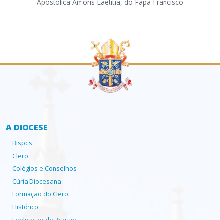
Apostólica Amoris Laetitia, do Papa Francisco
par
ass
A DIOCESE
Bispos
Clero
Colégios e Conselhos
Cúria Diocesana
Formação do Clero
Histórico
Explicação do Brasão