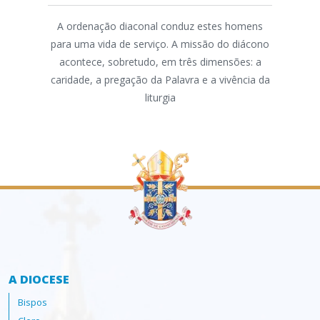
"A fo
A ordenação diaconal conduz estes homens
ris
para uma vida de serviço. A missão do diácono
domi
acontece, sobretudo, em três dimensões: a
caridade, a pregação da Palavra e a vivência da
dis
liturgia
A DIOCESE
Bispos