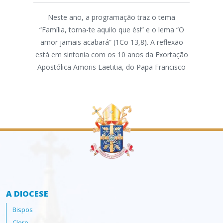
Neste ano, a programação traz o tema
“Família, torna-te aquilo que és!” e o lema “O
A As
amor jamais acabará” (1Co 13,8). A reflexão
d
está em sintonia com os 10 anos da Exortação
par
Apostólica Amoris Laetitia, do Papa Francisco
par
ass
A DIOCESE
Bispos
Clero