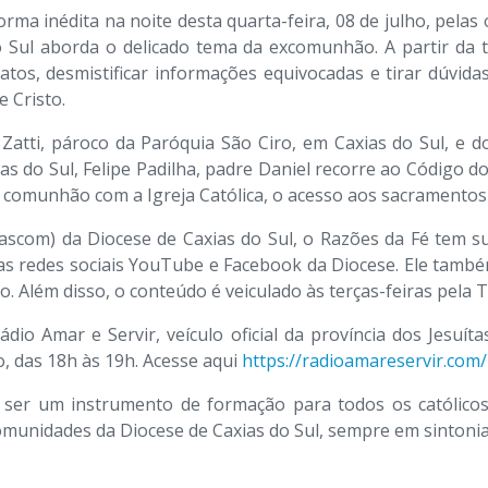
rma inédita na noite desta quarta-feira, 08 de julho, pela
do Sul aborda o delicado tema da excomunhão. A partir da
tos, desmistificar informações equivocadas e tirar dúvida
 Cristo.
Zatti, pároco da Paróquia São Ciro, em Caxias do Sul, e
s do Sul, Felipe Padilha, padre Daniel recorre ao Código do 
 comunhão com a Igreja Católica, o acesso aos sacramentos e
scom) da Diocese de Caxias do Sul, o Razões da Fé tem sua 
as redes sociais YouTube e Facebook da Diocese. Ele tamb
. Além disso, o conteúdo é veiculado às terças-feiras pela 
o Amar e Servir, veículo oficial da província dos Jesuíta
, das 18h às 19h. Acesse aqui
https://radioamareservir.com/
ser um instrumento de formação para todos os católicos
omunidades da Diocese de Caxias do Sul, sempre em sintoni