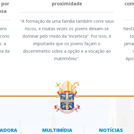
 por
proximidade
com
osa
"A formação de uma família também corre seus
mens
riscos, e muitas vezes os jovens deixam-se
Neste
ácono
dominar pelo medo da “incerteza”. Por isso, é
to
: a
importante que os jovens façam o
jamai
ia da
discernimento sobre a opção e a vocação ao
matrimônio".
Apos
ZADORA
MULTIMÍDIA
NOTÍCIAS