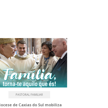
PASTORAL FAMILIAR
iocese de Caxias do Sul mobiliza
Médicos da Dioc