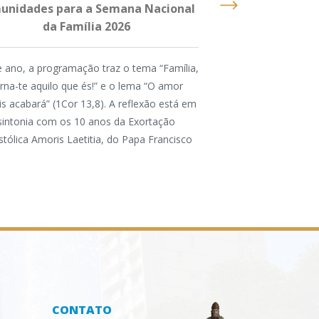
unidades para a Semana Nacional
participam d
da Família 2026
Mundial de Mé
B
 ano, a programação traz o tema “Família,
rna-te aquilo que és!” e o lema “O amor
A Associação de Méd
s acabará” (1Cor 13,8). A reflexão está em
de Caxias do Sul
sintonia com os 10 anos da Exortação
participação de n
tólica Amoris Laetitia, do Papa Francisco
paroquianos da Cat
assessor eclesiásti
CONTATO