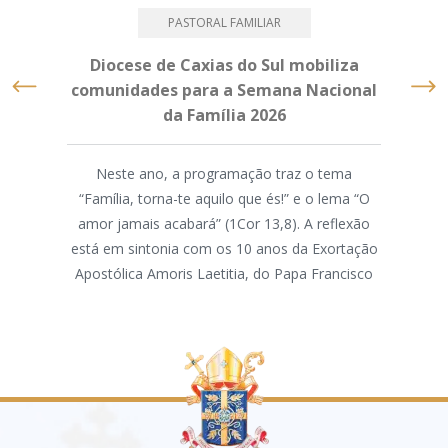
PASTORAL FAMILIAR
Diocese de Caxias do Sul mobiliza
Mé
comunidades para a Semana Nacional
da Família 2026
M
Neste ano, a programação traz o tema
“Família, torna-te aquilo que és!” e o lema “O
A As
amor jamais acabará” (1Cor 13,8). A reflexão
d
está em sintonia com os 10 anos da Exortação
par
Apostólica Amoris Laetitia, do Papa Francisco
par
ass