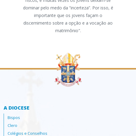
riscos, e muitas vezes os jovens deixam-se
N
dominar pelo medo da “incerteza”. Por isso, é
“Fam
importante que os jovens façam o
amo
discernimento sobre a opção e a vocação ao
está
matrimônio".
Apos
A DIOCESE
Bispos
Clero
Colégios e Conselhos