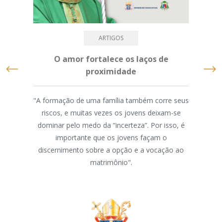
ARTIGOS
O amor fortalece os laços de
D
proximidade
com
"A formação de uma família também corre seus
riscos, e muitas vezes os jovens deixam-se
N
dominar pelo medo da “incerteza”. Por isso, é
“Fam
importante que os jovens façam o
amo
discernimento sobre a opção e a vocação ao
está
matrimônio".
Apos