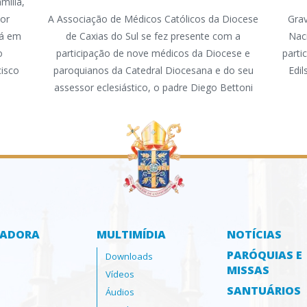
mília,
mor
A Associação de Médicos Católicos da Diocese
Grav
tá em
de Caxias do Sul se fez presente com a
Nac
o
participação de nove médicos da Diocese e
parti
cisco
paroquianos da Catedral Diocesana e do seu
Edi
assessor eclesiástico, o padre Diego Bettoni
ZADORA
MULTIMÍDIA
NOTÍCIAS
PARÓQUIAS E
Downloads
MISSAS
Vídeos
SANTUÁRIOS
Áudios