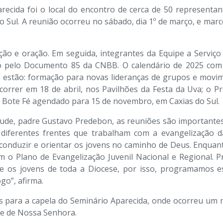
ecida foi o local do encontro de cerca de 50 represent
o Sul. A reunião ocorreu no sábado, dia 1º de março, e marc
o e oração. Em seguida, integrantes da Equipe a Serviço 
uído pelo Documento 85 da CNBB. O calendário de 2025 c
s estão: formação para novas lideranças de grupos e movim
ocorrer em 18 de abril, nos Pavilhões da Festa da Uva; o 
o Bote Fé agendado para 15 de novembro, em Caxias do Sul.
ude, padre Gustavo Predebon, as reuniões são important
diferentes frentes que trabalham com a evangelização d
 conduzir e orientar os jovens no caminho de Deus. Enquant
 Plano de Evangelização Juvenil Nacional e Regional. 
 os jovens de toda a Diocese, por isso, programamos e
o”, afirma.
ados para a capela do Seminário Aparecida, onde ocorreu u
e de Nossa Senhora.