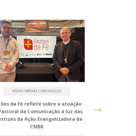
RÁDIO MIRIAM CARAVAGGIO
PASTOR
ões da Fé reflete sobre a atuação
Caminhada, Terç
Pastoral da Comunicação à luz das
um dia intenso 
etrizes da Ação Evangelizadora da
2026 na Dioce
CNBB