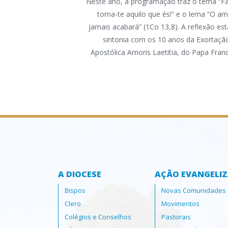
Neste ano, a programação traz o tema “Fa
torna-te aquilo que és!” e o lema “O a
jamais acabará” (1Co 13,8). A reflexão es
sintonia com os 10 anos da Exortaçã
Apostólica Amoris Laetitia, do Papa Fran
A DIOCESE
AÇÃO EVANGELI
Bispos
Novas Comunidades
Clero
Movimentos
Colégios e Conselhos
Pastorais