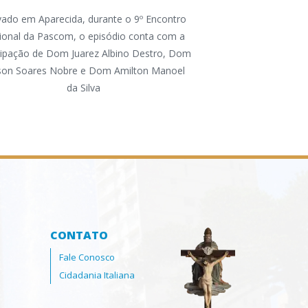
A atividade foi or
ado em Aparecida, durante o 9º Encontro
Animação Vocaci
ional da Pascom, o episódio conta com a
Conferência dos Reli
cipação de Dom Juarez Albino Destro, Dom
na Região, pela P
lson Soares Nobre e Dom Amilton Manoel
Comissão Diocesana 
da Silva
CONTATO
Fale Conosco
Cidadania Italiana