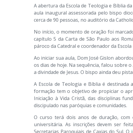
A abertura da Escola de Teologia e Bíblia d
aula inaugural assessorada pelo bispo dioc
cerca de 90 pessoas, no auditório da Cathol
No início, o momento de oração foi marcado
capítulo 5 da Carta de São Paulo aos Roma
pároco da Catedral e coordenador da Escola 
Ao iniciar sua aula, Dom José Gislon abordou
os dias de hoje. Na sequência, falou sobre 
a divindade de Jesus. O bispo ainda deu pist
A Escola de Teologia e Bíblia é destinada a
formação tem o objetivo de propiciar o apro
Iniciação à Vida Cristã, das disciplinas f
discipulado nas paróquias e comunidades.
O curso terá dois anos de duração, com c
universitária. As inscrições devem ser feit
Secretarias Paroquiais de Caxias do Sul. O 