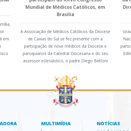
Mundial de Médicos Católicos, em
Dir
Brasília
mília,
mor
A Associação de Médicos Católicos da Diocese
Grav
tá em
de Caxias do Sul se fez presente com a
Nac
o
participação de nove médicos da Diocese e
parti
cisco
paroquianos da Catedral Diocesana e do seu
Edi
assessor eclesiástico, o padre Diego Bettoni
ZADORA
MULTIMÍDIA
NOTÍCIAS