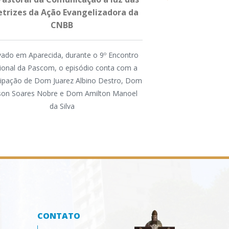
etrizes da Ação Evangelizadora da
2026 na Dioce
CNBB
A atividade foi or
ado em Aparecida, durante o 9º Encontro
Animação Vocaci
ional da Pascom, o episódio conta com a
Conferência dos Reli
cipação de Dom Juarez Albino Destro, Dom
na Região, pela P
lson Soares Nobre e Dom Amilton Manoel
Comissão Diocesana 
da Silva
CONTATO