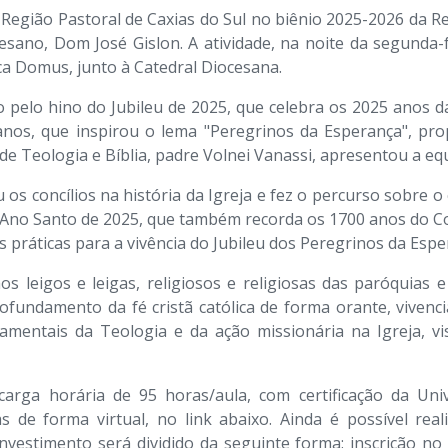
a Região Pastoral de Caxias do Sul no biênio 2025-2026 da R
esano, Dom José Gislon. A atividade, na noite da segunda-f
ica Domus, junto à Catedral Diocesana.
 pelo hino do Jubileu de 2025, que celebra os 2025 anos da
nos, que inspirou o lema "Peregrinos da Esperança", pro
de Teologia e Bíblia, padre Volnei Vanassi, apresentou a e
 os concílios na história da Igreja e fez o percurso sobre o 
o Ano Santo de 2025, que também recorda os 1700 anos do C
as práticas para a vivência do Jubileu dos Peregrinos da Espe
os leigos e leigas, religiosos e religiosas das paróquias
fundamento da fé cristã católica de forma orante, vivencia
undamentais da Teologia e da ação missionária na Igreja, 
arga horária de 95 horas/aula, com certificação da Un
as de forma virtual, no link abaixo. Ainda é possível rea
investimento será dividido da seguinte forma: inscrição n