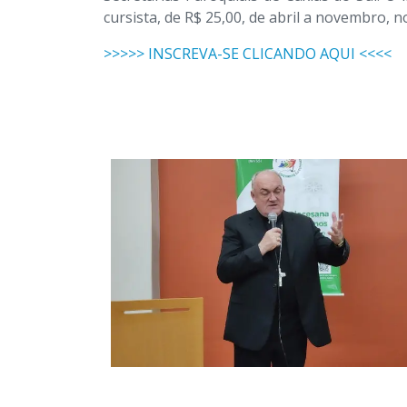
cursista, de R$ 25,00, de abril a novembro, n
>>>>> INSCREVA-SE CLICANDO AQUI <<<<