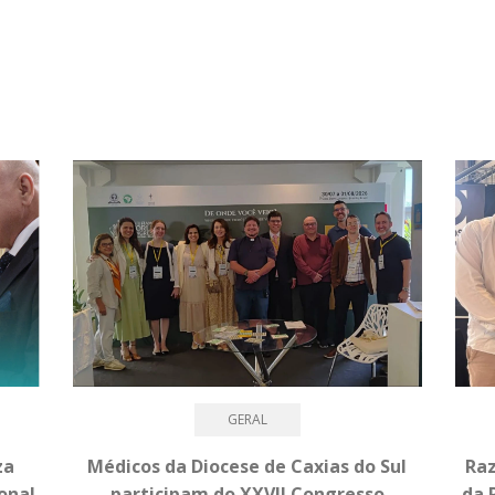
GERAL
za
Médicos da Diocese de Caxias do Sul
Raz
onal
participam do XXVII Congresso
da 