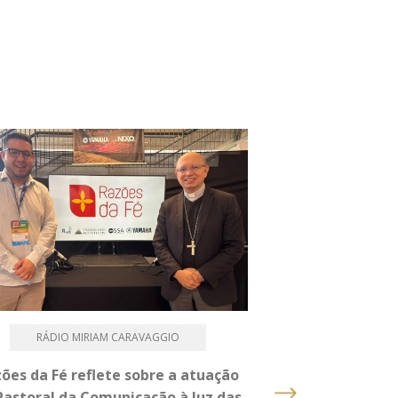
RÁDIO MIRIAM CARAVAGGIO
PASTOR
ões da Fé reflete sobre a atuação
Caminhada, Terç
Pastoral da Comunicação à luz das
um dia intenso 