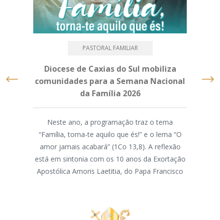
PASTORAL FAMILIAR
Diocese de Caxias do Sul mobiliza
Mé
comunidades para a Semana Nacional
da Família 2026
M
Neste ano, a programação traz o tema
“Família, torna-te aquilo que és!” e o lema “O
A As
amor jamais acabará” (1Co 13,8). A reflexão
d
está em sintonia com os 10 anos da Exortação
par
Apostólica Amoris Laetitia, do Papa Francisco
par
ass