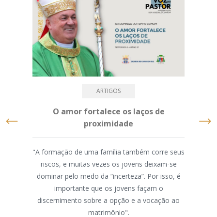
ARTIGOS
O amor fortalece os laços de
D
proximidade
com
"A formação de uma família também corre seus
riscos, e muitas vezes os jovens deixam-se
N
dominar pelo medo da “incerteza”. Por isso, é
“Fam
importante que os jovens façam o
amo
discernimento sobre a opção e a vocação ao
está
matrimônio".
Apos